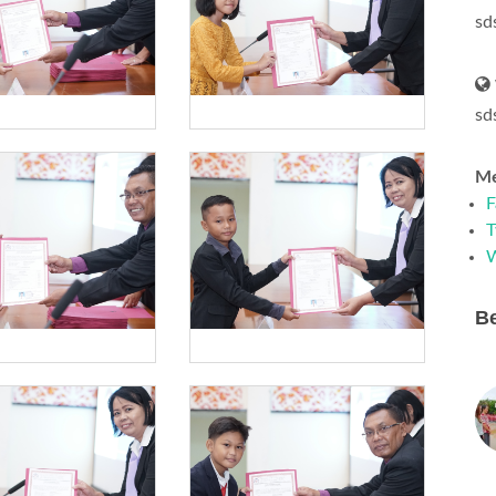
sd
sd
Me
F
T
Be