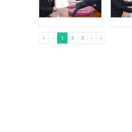
«
‹
1
2
3
›
»