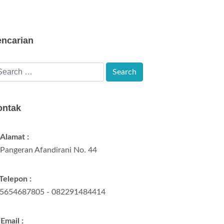
encarian
ontak
Alamat :
. Pangeran Afandirani No. 44
Telepon :
5654687805 - 082291484414
Email :