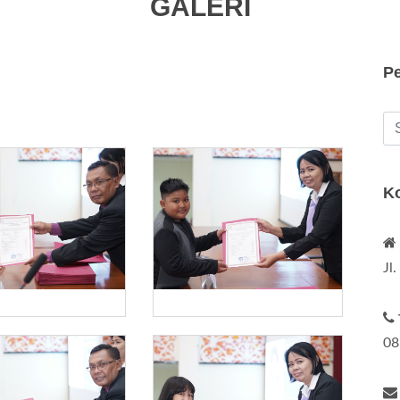
GALERI
P
K
Jl
08