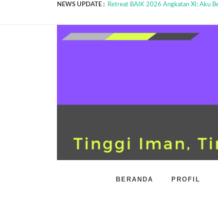
NEWS UPDATE :
Retreat BAIK 2026 Angkatan XI: Aku Ber
Upacara Peringatan Hari Kartini dan Par
Jalan Santai Paskah Bersama...
Gladi Bersih TKA SDS Alfa Omega...
Mengawali Semester Genap dengan Kegia
Pembagian Hasil Belajar Siswa...
Selamat Ulang Tahun Pemda Kab. Landak
Peringatan Hari Kesaktian Pancasila ...
SDS Alfa Omega Rayakan HUT ke-15 de
MPLS Ramah SDS Alfa Omega 2026: Sam
BERANDA
PROFIL