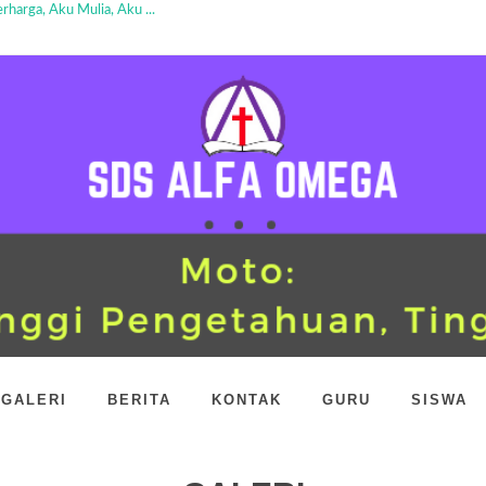
harga, Aku Mulia, Aku ...
ade Busana Nusantara...
tan Pagi Ceria...
...
ngan Meriah...
but Murid Baru dengan Cer...
GALERI
BERITA
KONTAK
GURU
SISWA